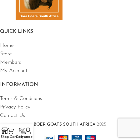
QUICK LINKS
Home
Store
Members
My Account
INFORMATION
Terms & Conditions
Privacy Policy
Contact Us
BOER GOATS SOUTH AFRICA
2025
Shop
Cart
Courses
My account