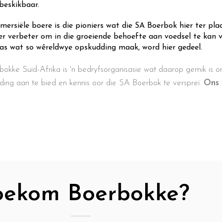
 beskikbaar.
ersiële boere is die pioniers wat die SA Boerbok hier ter pla
er verbeter om in die groeiende behoefte aan voedsel te kan vo
as wat so wêreldwye opskudding maak, word hier gedeel.
bokke Suid-Afrika is 'n bedryfsorganisasie wat daarop gemik is om
iding aan te bied en kennis oor die SA Boerbok te versprei.
Ons 
ekom Boerbokke?