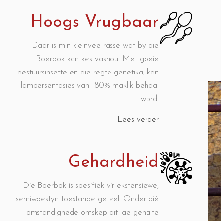
Hoogs Vrugbaar
Daar is min kleinvee rasse wat by die
Boerbok kan kes vashou. Met goeie
bestuursinsette en die regte genetika, kan
lampersentasies van 180% maklik behaal
word.
Lees verder
Gehardheid
Die Boerbok is spesifiek vir ekstensiewe,
semiwoestyn toestande geteel. Onder dié
omstandighede omskep dit lae gehalte