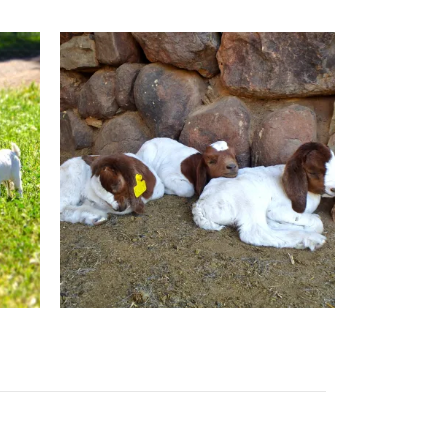
Speen
ie
Voorbereiding vir die volgende
siklus