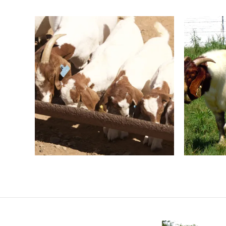
Byvoeding
Een van drie boublokke
Voorbere
Lees Verder
L