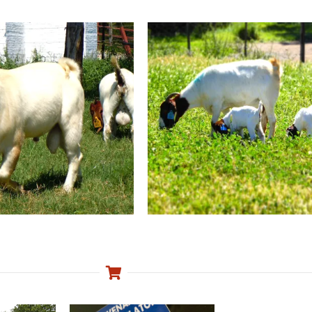
Paring
iding is noodsaaklik
Lamtyd
Die bedrywigste periode tydens d
ees Verder
Produksiesiklus