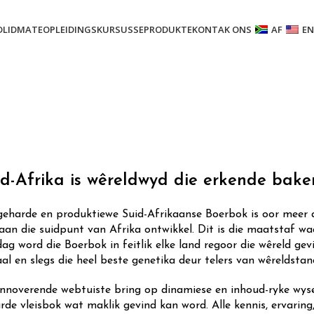
D
LIDMATE
OPLEIDINGSKURSUSSE
PRODUKTE
KONTAK ONS
AF
EN
id-Afrika is wêreldwyd die erkende bak
geharde en produktiewe Suid-Afrikaanse Boerbok is oor meer as
 aan die suidpunt van Afrika ontwikkel. Dit is die maatstaf wa
ag word die Boerbok in feitlik elke land regoor die wêreld gev
al en slegs die heel beste genetika deur telers van wêreldsta
innoverende webtuiste bring op dinamiese en inhoud-ryke wyse
rde vleisbok wat maklik gevind kan word. Alle kennis, ervaring,