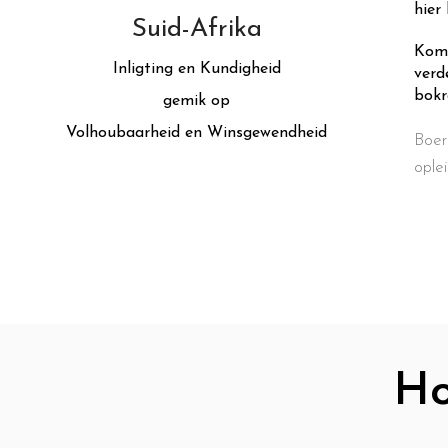
hier
Suid-Afrika
Komm
Inligting
en Kundigheid
verd
bokr
gemik op
Volhoubaarheid en Winsgewendheid
Boer
ople
Ho