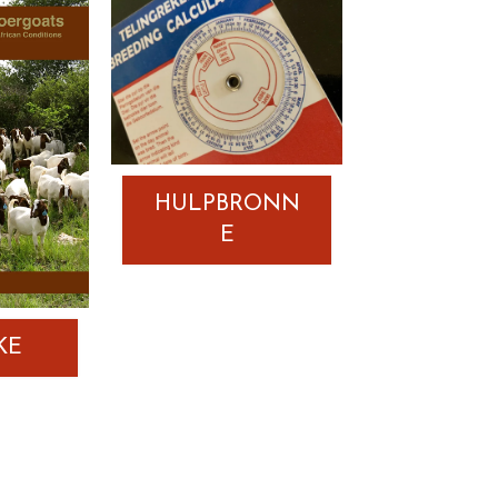
Lees Verder
HULPBRONN
E
KE