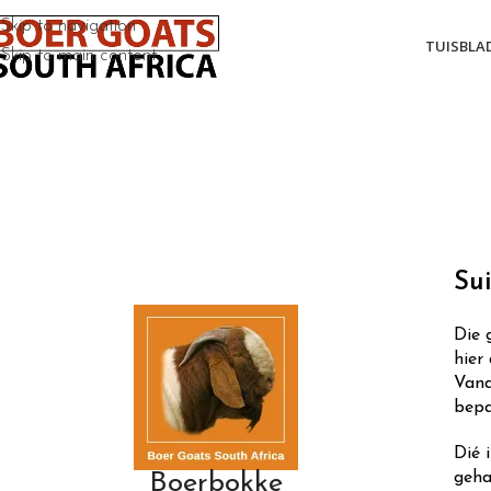
Skip to navigation
TUISBLA
Skip to main content
Su
Die 
hier
Vand
bepa
Dié 
geha
Boerbokke