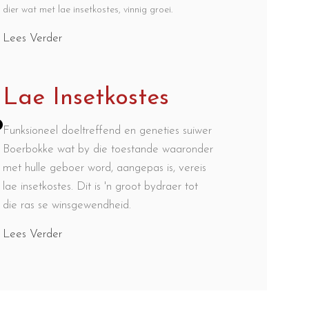
dier wat met lae insetkostes, vinnig groei.
Lees Verder
Lae Insetkostes
Funksioneel doeltreffend en geneties suiwer
Boerbokke wat by die toestande waaronder
met hulle geboer word, aangepas is, vereis
lae insetkostes. Dit is 'n groot bydraer tot
die ras se winsgewendheid.
Lees Verder