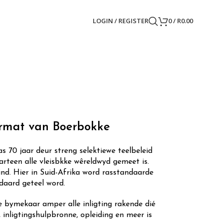
LOGIN / REGISTER
0
/
R
0.00
ermat van Boerbokke
 70 jaar deur streng selektiewe teelbeleid
arteen alle vleisbkke wêreldwyd gemeet is.
ind. Hier in Suid-Afrika word rasstandaarde
ndaard geteel word.
 bymekaar amper alle inligting rakende dié
 inligtingshulpbronne, opleiding en meer is