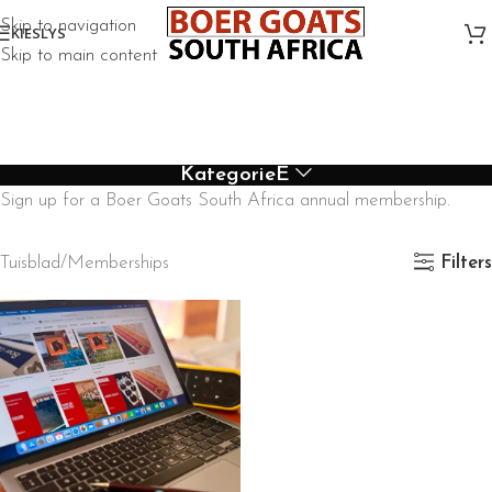
Skip to navigation
KIESLYS
Skip to main content
KategorieË
Sign up for a Boer Goats South Africa annual membership.
Tuisblad
Memberships
Filters